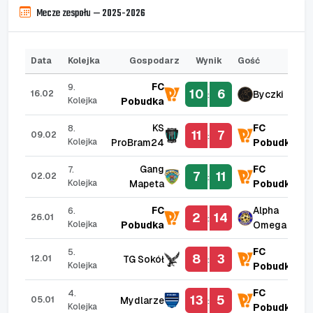
Mecze zespołu — 2025-2026
Data
Kolejka
Gospodarz
Wynik
Gość
FC
9.
10
6
Byczki
16.02
:
Kolejka
Pobudka
KS
FC
8.
11
7
09.02
:
Kolejka
ProBram24
Pobudka
Gang
FC
7.
7
11
02.02
:
Kolejka
Mapeta
Pobudka
FC
Alpha
6.
2
14
26.01
:
Kolejka
Pobudka
Omega
FC
5.
8
3
TG Sokół
12.01
:
Kolejka
Pobudka
FC
4.
13
5
Mydlarze
05.01
:
Kolejka
Pobudka