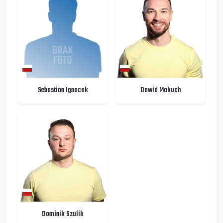
Sebastian Ignacak
Dawid Makuch
Dominik Szulik