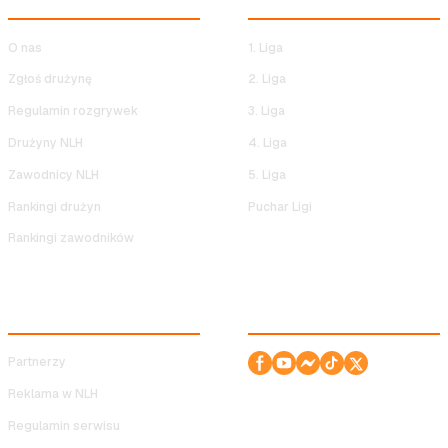
NOCNA LIGA HALOWA
ROZGRYWKI NLH
O nas
1. Liga
Zgłoś drużynę
2. Liga
Regulamin rozgrywek
3. Liga
Drużyny NLH
4. Liga
Zawodnicy NLH
5. Liga
Rankingi drużyn
Puchar Ligi
Rankingi zawodników
SERWIS
ODWIEDŹ NAS!
Partnerzy
Reklama w NLH
Regulamin serwisu