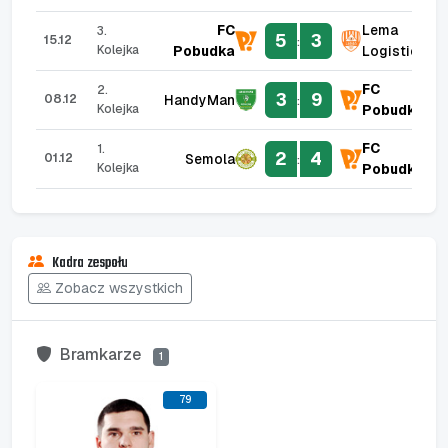
FC
Lema
3.
5
3
15.12
:
Kolejka
Pobudka
Logistic
FC
2.
3
9
HandyMan
08.12
:
Kolejka
Pobudka
FC
1.
2
4
Semola
01.12
:
Kolejka
Pobudka
Kadra zespołu
Zobacz wszystkich
Bramkarze
1
79