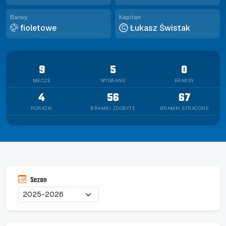
Barwy
Kapitan
fioletowe
Łukasz Świstak
C
9
5
0
MECZE
WYGRANE
REMISY
4
56
67
PORAŻKI
BRAMKI ZDOBYTE
BRAMKI STRACONE
Sezon