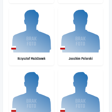
Krzysztof Możdżonek
Joachim Palarski