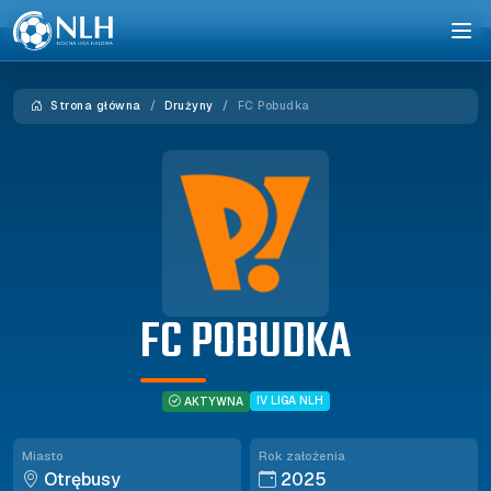
Strona główna
Drużyny
FC Pobudka
FC POBUDKA
IV LIGA NLH
AKTYWNA
Miasto
Rok założenia
Otrębusy
2025