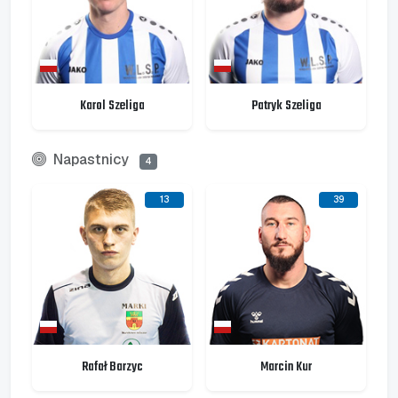
Karol Szeliga
Patryk Szeliga
Napastnicy
4
13
39
Rafał Barzyc
Marcin Kur