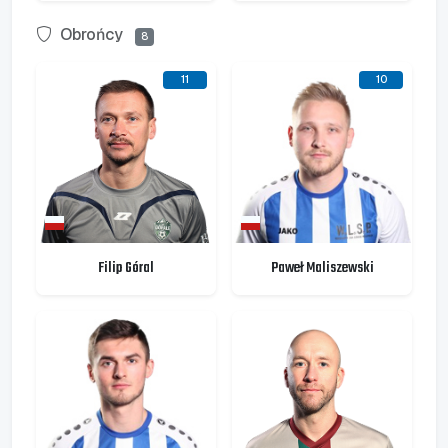
Obrońcy
8
11
10
Filip Góral
Paweł Maliszewski