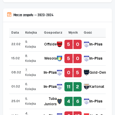
Mecze zespołu — 2023-2024
Data
Kolejka
Gospodarz
Wynik
Gość
9.
5
0
Offside
In-Plus
22.02
:
Kolejka
8.
5
0
Wesoła
In-Plus
15.02
:
Kolejka
7.
0
5
In-Plus
Gold-Dent
08.02
:
Kolejka
6.
11
2
In-Plus
Kartonat
01.02
:
Kolejka
Tuba
5.
4
6
In-Plus
25.01
:
Kolejka
Juniors
4.