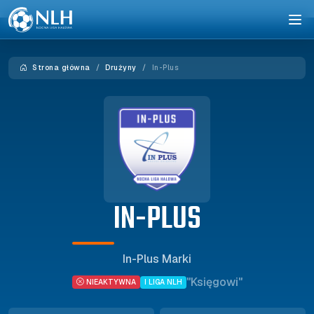
Strona główna
Drużyny
In-Plus
IN-PLUS
In-Plus Marki
"Księgowi"
I LIGA NLH
NIEAKTYWNA