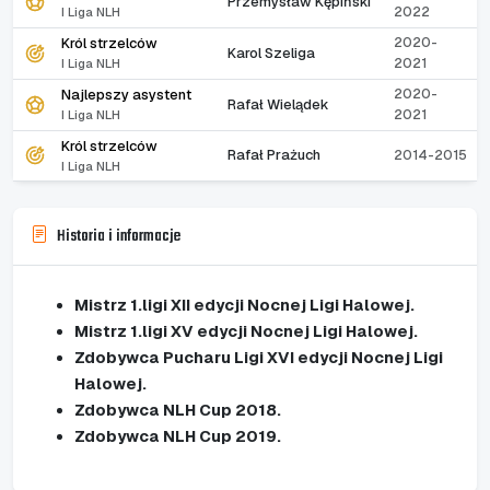
Przemysław Kępiński
2022
I Liga NLH
Król strzelców
2020-
Karol Szeliga
2021
I Liga NLH
Najlepszy asystent
2020-
Rafał Wielądek
2021
I Liga NLH
Król strzelców
Rafał Prażuch
2014-2015
I Liga NLH
Historia i informacje
Mistrz 1.ligi XII edycji Nocnej Ligi Halowej.
Mistrz 1.ligi XV edycji Nocnej Ligi Halowej.
Zdobywca Pucharu Ligi XVI edycji Nocnej Ligi
Halowej.
Zdobywca NLH Cup 2018.
Zdobywca NLH Cup 2019.