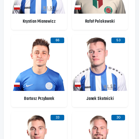
Krystian Mianowicz
Rafał Polakowski
66
53
Bartosz Przyborek
Janek Skotnicki
33
30