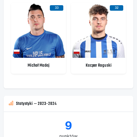
33
32
Michał Madej
Kacper Roguski
Statystyki — 2023-2024
9
punktów