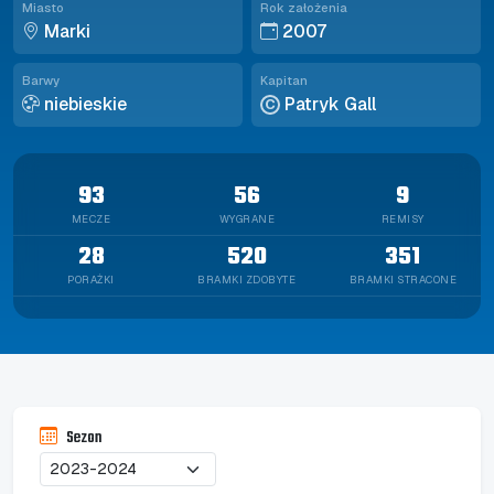
Miasto
Rok założenia
Marki
2007
Barwy
Kapitan
niebieskie
Patryk Gall
C
93
56
9
MECZE
WYGRANE
REMISY
28
520
351
PORAŻKI
BRAMKI ZDOBYTE
BRAMKI STRACONE
Sezon