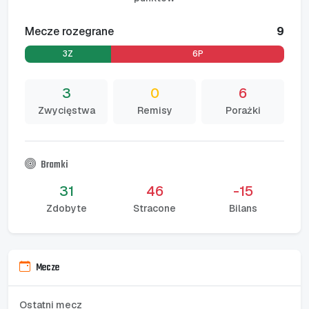
Mecze rozegrane
9
3Z
0R
6P
3
0
6
Zwycięstwa
Remisy
Porażki
Bramki
31
46
-15
Zdobyte
Stracone
Bilans
Mecze
Ostatni mecz