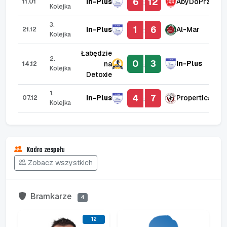
6
12
In-Plus
AbyDoPrzodu
11.01
:
Kolejka
3.
1
6
In-Plus
Al-Mar
21.12
:
Kolejka
Łabędzie
2.
0
3
In-Plus
na
14.12
:
Kolejka
Detoxie
1.
4
7
In-Plus
Propertica
07.12
:
Kolejka
Kadra zespołu
Zobacz wszystkich
Bramkarze
4
12