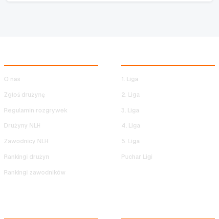
NOCNA LIGA HALOWA
ROZGRYWKI NLH
O nas
1. Liga
Zgłoś drużynę
2. Liga
Regulamin rozgrywek
3. Liga
Drużyny NLH
4. Liga
Zawodnicy NLH
5. Liga
Rankingi drużyn
Puchar Ligi
Rankingi zawodników
SERWIS
ODWIEDŹ NAS!