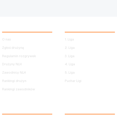
NOCNA LIGA HALOWA
ROZGRYWKI NLH
O nas
1. Liga
Zgłoś drużynę
2. Liga
Regulamin rozgrywek
3. Liga
Drużyny NLH
4. Liga
Zawodnicy NLH
5. Liga
Rankingi drużyn
Puchar Ligi
Rankingi zawodników
SERWIS
ODWIEDŹ NAS!