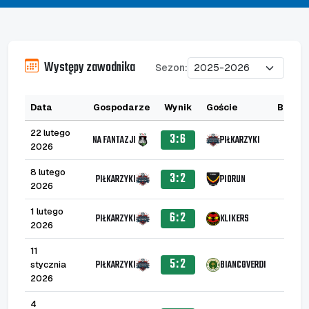
Występy zawodnika
Sezon:
Data
Gospodarze
Wynik
Goście
B
A
22 lutego
3:6
NA FANTAZJI
PIŁKARZYKI
2026
8 lutego
3:2
PIŁKARZYKI
PIORUN
2026
1 lutego
6:2
PIŁKARZYKI
KLIKERS
1
2026
11
5:2
PIŁKARZYKI
BIANCOVERDI
stycznia
1
2026
4