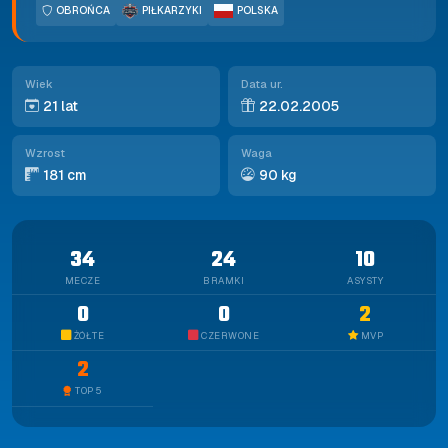
OBROŃCA
PIŁKARZYKI
POLSKA
Wiek
Data ur.
21 lat
22.02.2005
Wzrost
Waga
181 cm
90 kg
34
24
10
MECZE
BRAMKI
ASYSTY
0
0
2
ŻÓŁTE
CZERWONE
MVP
2
TOP 5