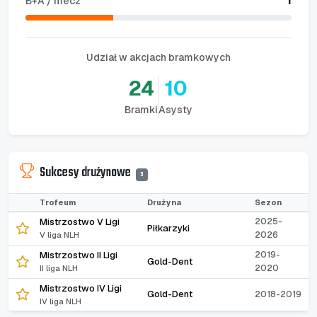
1
B+A / mecz
Udział w akcjach bramkowych
24
10
Bramki
Asysty
Sukcesy drużynowe
3
Trofeum
Drużyna
Sezon
Mistrzostwo V Ligi
2025-
Piłkarzyki
2026
V liga NLH
Mistrzostwo II Ligi
2019-
Gold-Dent
2020
II liga NLH
Mistrzostwo IV Ligi
Gold-Dent
2018-2019
IV liga NLH