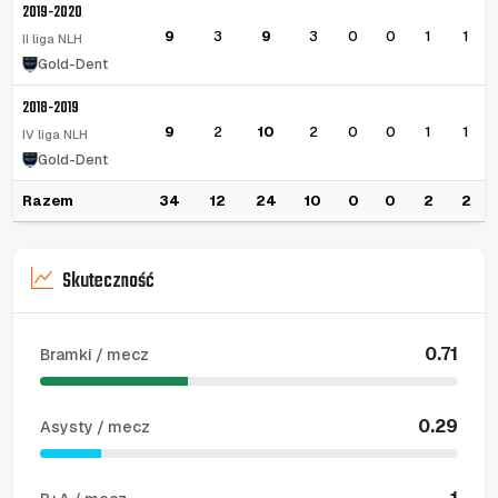
2019-2020
9
3
9
3
0
0
1
1
II liga NLH
Gold-Dent
2018-2019
9
2
10
2
0
0
1
1
IV liga NLH
Gold-Dent
Razem
34
12
24
10
0
0
2
2
Skuteczność
0.71
Bramki / mecz
0.29
Asysty / mecz