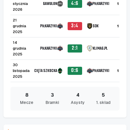
4:6
GAWULON
PIŁKARZYKI
stycznia
1
2026
21
3:4
PIŁKARZYKI
SDK
grudnia
1
1
2025
14
2:1
PIŁKARZYKI
KLIMAG.PL
grudnia
2025
30
0:6
CIĘTA SZKOCKA
PIŁKARZYKI
listopada
1
1
2025
8
3
4
5
Mecze
Bramki
Asysty
1. skład