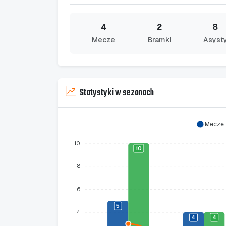
4
2
8
Mecze
Bramki
Asyst
Statystyki w sezonach
Mecze
10
10
8
6
5
4
4
4