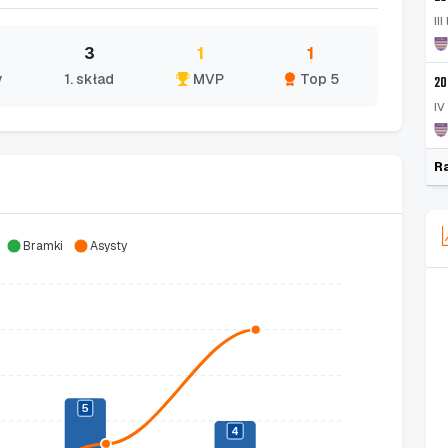
II
3
1
1
y
1. skład
MVP
Top 5
20
IV
R
Bramki
Asysty
5
4