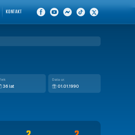
KONTAKT
iek
Data ur.
36 lat
01.01.1990
2
2