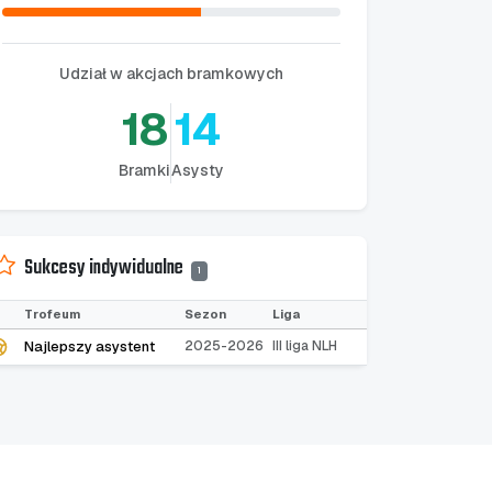
Udział w akcjach bramkowych
18
14
Bramki
Asysty
Sukcesy indywidualne
1
Trofeum
Sezon
Liga
Najlepszy asystent
2025-2026
III liga NLH