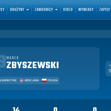
WSY
DRUŻYNY
ZAWODNICY
VIDEO
WYWIADY
ZAPISY
9
MAREK
ZBYSZEWSKI
W
NAPASTNIK
GENCJANA
POLSKA
14
0
0