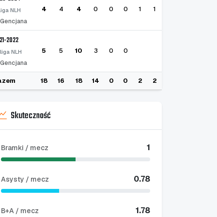
4
4
4
0
0
0
1
1
I liga NLH
Gencjana
21-2022
5
5
10
3
0
0
 liga NLH
Gencjana
azem
18
16
18
14
0
0
2
2
Skuteczność
1
Bramki / mecz
0.78
Asysty / mecz
1.78
B+A / mecz