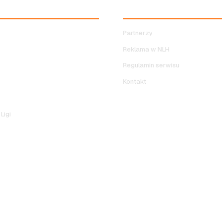
RYWKI NLH
SERWIS
Partnerzy
Reklama w NLH
Regulamin serwisu
Kontakt
Ligi
OLITYKA PRYWATNOŚCI
KONTAKT
REGULAMIN SERWISU
•
•
008-2026 Nocna Liga Halowa. Wszelkie prawa zastrzeżone. Wykonanie 