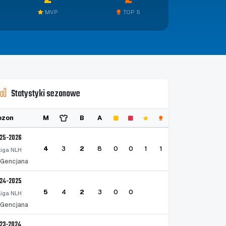
MVP
TOP 5
Statystyki sezonowe
ezon
M
B
A
25-2026
4
3
2
8
0
0
1
1
I liga NLH
Gencjana
24-2025
5
4
2
3
0
0
I liga NLH
Gencjana
23-2024