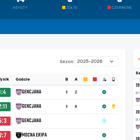
ASYSTY
ŻÓŁTE
CZERWONE
Sezon:
S
ynik
Goście
B
A
20
1:4
GENCJANA
1
2
II
2:11
GENCJANA
1
6
20
5:3
GENCJANA
II
2:7
MOCNA EKIPA
20