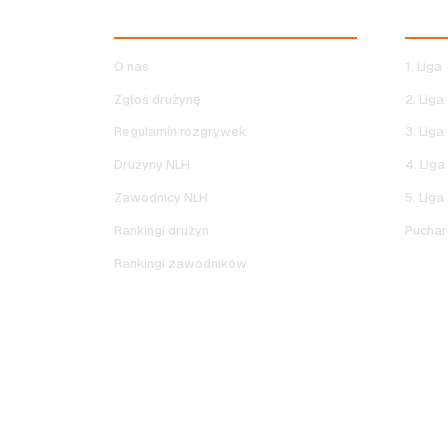
NOCNA LIGA HALOWA
ROZG
O nas
1. Liga
Zgłoś drużynę
2. Liga
Regulamin rozgrywek
3. Liga
Drużyny NLH
4. Liga
Zawodnicy NLH
5. Liga
Rankingi drużyn
Puchar 
Rankingi zawodników
P
Copyright © 2