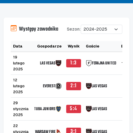
Występy zawodnika
Sezon:
Data
Gospodarze
Wynik
Goście
B
A
19
1:3
LAS VEGAS
FERAJNA UNITED
lutego
1
2025
12
2:1
EVEREST
LAS VEGAS
lutego
2025
29
5:4
TUBA JUNIORS
LAS VEGAS
stycznia
2025
22
3:1
WARSAW FIRE
LAS VEGAS
stycznia