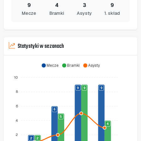
9
4
3
9
Mecze
Bramki
Asysty
1. skład
Statystyki w sezonach
Mecze
Bramki
Asysty
10
9
9
9
8
6
6
5
4
4
2
2
2