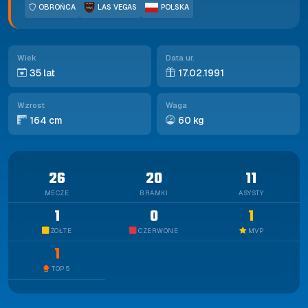
OBROŃCA
LAS VEGAS
POLSKA
Wiek
Data ur.
35 lat
17.02.1991
Wzrost
Waga
164 cm
60 kg
26
20
11
MECZE
BRAMKI
ASYSTY
1
0
1
ŻÓŁTE
CZERWONE
MVP
1
TOP 5