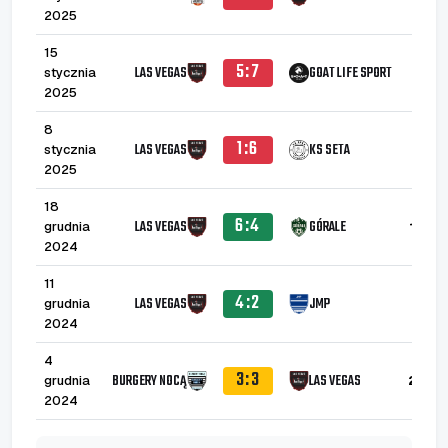
2025
15
5:7
LAS VEGAS
GOAT LIFE SPORT
stycznia
2
2025
8
1:6
LAS VEGAS
KS SETA
stycznia
2025
18
6:4
LAS VEGAS
GÓRALE
grudnia
1
2024
11
4:2
LAS VEGAS
JMP
grudnia
1
2024
4
3:3
BURGERY NOCĄ
LAS VEGAS
grudnia
2
2024