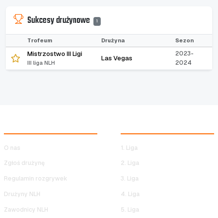
Sukcesy drużynowe
1
Trofeum
Drużyna
Sezon
Mistrzostwo III Ligi
2023-
Las Vegas
2024
III liga NLH
NOCNA LIGA HALOWA
ROZGRYWKI NLH
O nas
1. Liga
Zgłoś drużynę
2. Liga
Regulamin rozgrywek
3. Liga
Drużyny NLH
4. Liga
Zawodnicy NLH
5. Liga