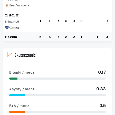
Real Varsovia
2021-2022
1
1
1
0
0
0
0
II liga NLH
Klimag
Razem
6
6
1
2
2
1
1
0
Skuteczność
0.17
Bramki / mecz
0.33
Asysty / mecz
0.5
B+A / mecz