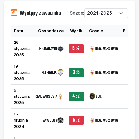
Występy zawodnika
Sezon:
Data
Gospodarze
Wynik
Goście
B
A
26
6:4
PIŁKARZYKI
REAL VARSOVIA
stycznia
2025
19
3:6
KLIMAG.PL
REAL VARSOVIA
stycznia
1
2025
6
4:2
REAL VARSOVIA
SDK
stycznia
2025
15
5:2
GAWULON
REAL VARSOVIA
grudnia
2024
1