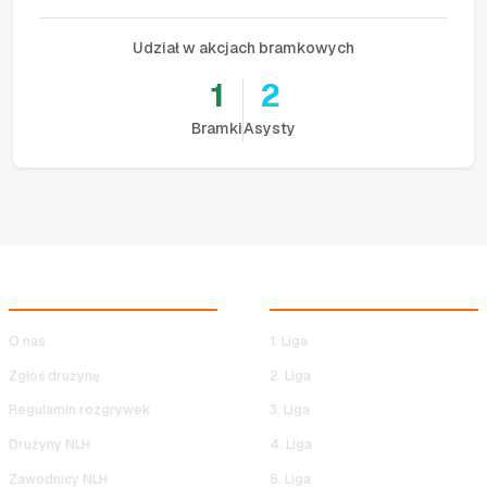
Udział w akcjach bramkowych
1
2
Bramki
Asysty
NOCNA LIGA HALOWA
ROZGRYWKI NLH
O nas
1. Liga
Zgłoś drużynę
2. Liga
Regulamin rozgrywek
3. Liga
Drużyny NLH
4. Liga
Zawodnicy NLH
5. Liga