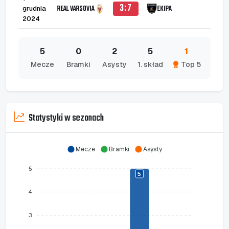
3:7
REAL VARSOVIA
EKIPA
grudnia
1
2024
5
0
2
5
1
Mecze
Bramki
Asysty
1. skład
Top 5
Statystyki w sezonach
Mecze
Bramki
Asysty
5
5
4
3