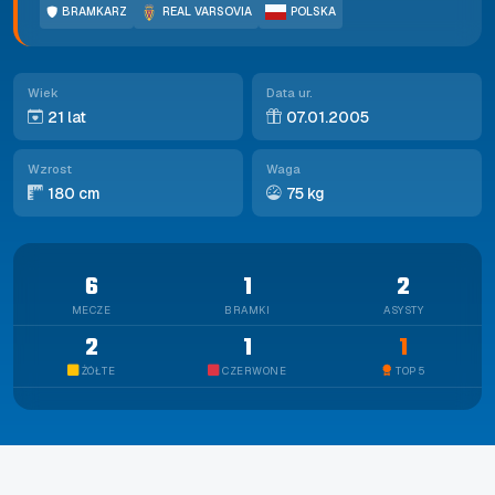
BRAMKARZ
REAL VARSOVIA
POLSKA
Wiek
Data ur.
21 lat
07.01.2005
Wzrost
Waga
180 cm
75 kg
6
1
2
MECZE
BRAMKI
ASYSTY
2
1
1
ŻÓŁTE
CZERWONE
TOP 5