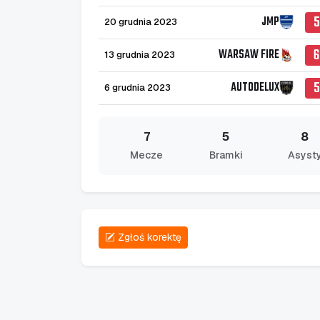
5
JMP
20 grudnia 2023
6
WARSAW FIRE
13 grudnia 2023
5
AUTODELUX
6 grudnia 2023
7
5
8
Mecze
Bramki
Asyst
Zgłoś korektę