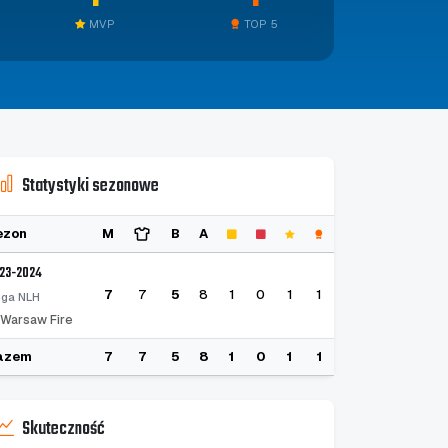
MVP
TOP 5
Statystyki sezonowe
ezon
M
B
A
23-2024
7
7
5
8
1
0
1
1
 liga NLH
Warsaw Fire
azem
7
7
5
8
1
0
1
1
Skuteczność