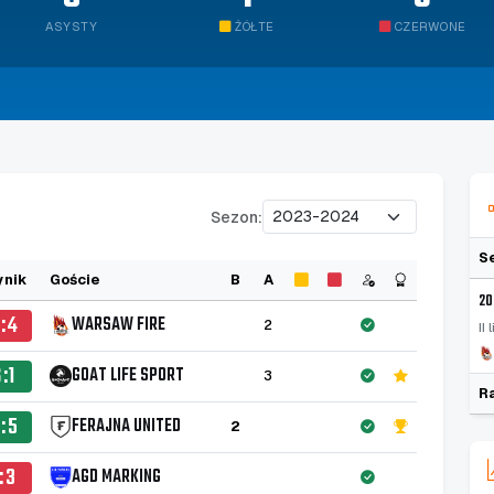
ASYSTY
ŻÓŁTE
CZERWONE
Sezon:
S
nik
Goście
B
A
20
:4
WARSAW FIRE
2
II
6:1
GOAT LIFE SPORT
3
R
:5
FERAJNA UNITED
2
1:3
AGD MARKING