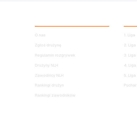
NOCNA LIGA HALOWA
ROZG
O nas
1. Liga
Zgłoś drużynę
2. Liga
Regulamin rozgrywek
3. Liga
Drużyny NLH
4. Liga
Zawodnicy NLH
5. Liga
Rankingi drużyn
Puchar 
Rankingi zawodników
P