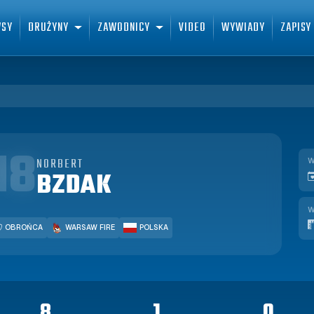
WSY
DRUŻYNY
ZAWODNICY
VIDEO
WYWIADY
ZAPISY
18
NORBERT
W
BZDAK
W
OBROŃCA
WARSAW FIRE
POLSKA
8
1
0