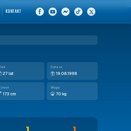
KONTAKT
iek
Data ur.
27 lat
19.08.1998
zrost
Waga
173 cm
70 kg
1
1