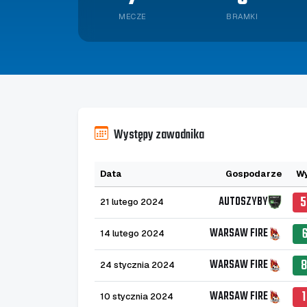
MECZE
BRAMKI
Występy zawodnika
Data
Gospodarze
Wy
5
AUTOSZYBY
21 lutego 2024
WARSAW FIRE
14 lutego 2024
8
WARSAW FIRE
24 stycznia 2024
WARSAW FIRE
10 stycznia 2024