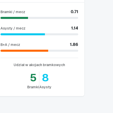
0.71
Bramki / mecz
1.14
Asysty / mecz
1.86
B+A / mecz
Udział w akcjach bramkowych
5
8
Bramki
Asysty