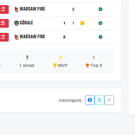
:2
WARSAW FIRE
2
:9
GÓRALE
1
1
:2
WARSAW FIRE
2
7
1
1
y
1. skład
MVP
Top 5
Udostępnij: