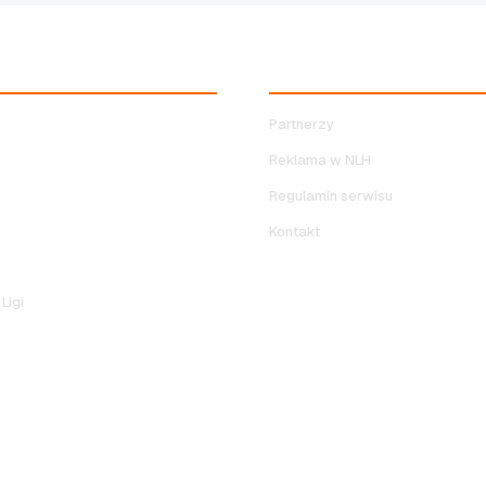
RYWKI NLH
SERWIS
Partnerzy
Reklama w NLH
Regulamin serwisu
Kontakt
Ligi
OLITYKA PRYWATNOŚCI
KONTAKT
REGULAMIN SERWISU
•
•