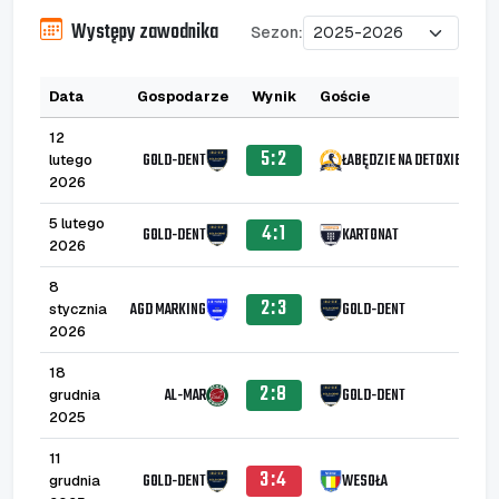
Występy zawodnika
Sezon:
Data
Gospodarze
Wynik
Goście
B
12
5:2
GOLD-DENT
ŁABĘDZIE NA DETOXIE
lutego
2026
5 lutego
4:1
GOLD-DENT
KARTONAT
1
2026
8
2:3
AGD MARKING
GOLD-DENT
stycznia
2026
18
2:8
AL-MAR
GOLD-DENT
grudnia
1
2025
11
3:4
GOLD-DENT
WESOŁA
grudnia