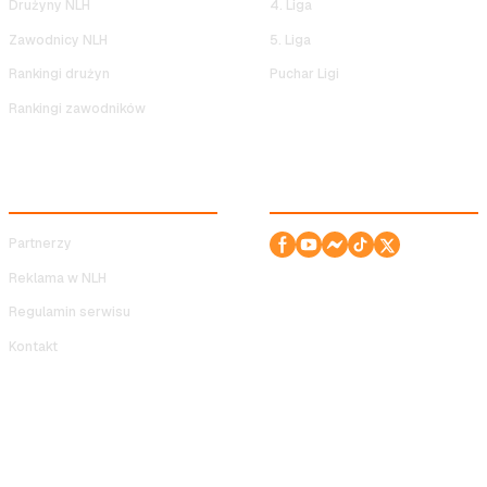
Drużyny NLH
4. Liga
Zawodnicy NLH
5. Liga
Rankingi drużyn
Puchar Ligi
Rankingi zawodników
SERWIS
ODWIEDŹ NAS!
Partnerzy
Reklama w NLH
Regulamin serwisu
Kontakt
Copyright © 2008-2026 Nocna Liga Halowa. Wszelkie prawa
zastrzeżone. Wykonanie serwisu:
Planar