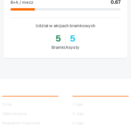
0.67
B+A / mecz
Udział w akcjach bramkowych
5
5
Bramki
Asysty
NOCNA LIGA HALOWA
ROZGRYWKI NLH
O nas
1. Liga
Zgłoś drużynę
2. Liga
Regulamin rozgrywek
3. Liga