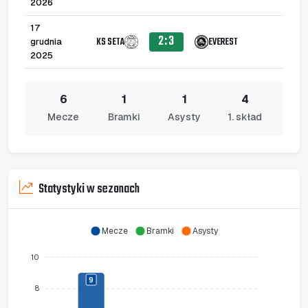
2026
17
2:3
KS SETA
EVEREST
grudnia
2025
6
1
1
4
Mecze
Bramki
Asysty
1. skład
Statystyki w sezonach
Mecze
Bramki
Asysty
10
9
8