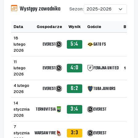
Występy zawodnika
Sezon:
Data
Gospodarze
Wynik
Goście
B
A
18
5:4
EVEREST
GATO FS
lutego
2026
11
4:0
EVEREST
FERAJNA UNITED
lutego
1
2026
4 lutego
6:2
EVEREST
TUBA JUNIORS
2026
14
3:4
TERNOVITSIA
EVEREST
stycznia
1
2026
7
3:3
WARSAW FIRE
EVEREST
stycznia