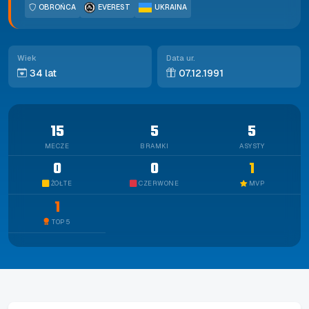
OBROŃCA
EVEREST
UKRAINA
Wiek
Data ur.
34 lat
07.12.1991
15
5
5
MECZE
BRAMKI
ASYSTY
0
0
1
ŻÓŁTE
CZERWONE
MVP
1
TOP 5