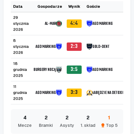
Data
Gospodarze
Wynik
Goście
B
29
4:4
AL-MAR
AGD MARKING
stycznia
1
2026
8
2:3
AGD MARKING
GOLD-DENT
stycznia
1
2026
18
3:5
BURGERY NOCĄ
AGD MARKING
grudnia
2025
11
3:3
AGD MARKING
ŁABĘDZIE NA DETOXIE
grudnia
2025
4
2
2
2
1
Mecze
Bramki
Asysty
1. skład
Top 5