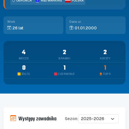
OBROŃCA
AGD MARKING
POLSKA
Wiek
Data ur.
26 lat
01.01.2000
4
2
2
MECZE
BRAMKI
ASYSTY
0
1
1
ŻÓŁTE
CZERWONE
TOP 5
Występy zawodnika
Sezon: