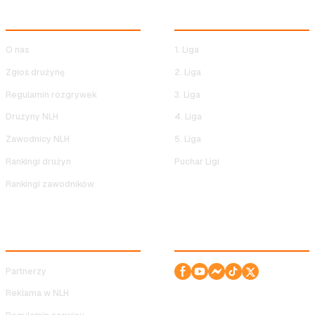
NOCNA LIGA HALOWA
ROZGRYWKI NLH
O nas
1. Liga
Zgłoś drużynę
2. Liga
Regulamin rozgrywek
3. Liga
Drużyny NLH
4. Liga
Zawodnicy NLH
5. Liga
Rankingi drużyn
Puchar Ligi
Rankingi zawodników
SERWIS
ODWIEDŹ NAS!
Partnerzy
Reklama w NLH