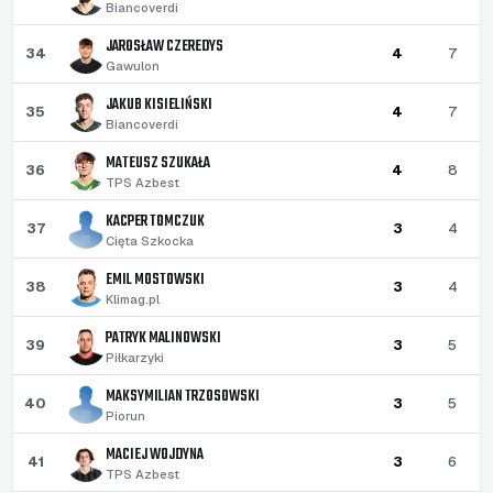
Biancoverdi
JAROSŁAW CZEREDYS
34
4
7
Gawulon
JAKUB KISIELIŃSKI
35
4
7
Biancoverdi
MATEUSZ SZUKAŁA
36
4
8
TPS Azbest
KACPER TOMCZUK
37
3
4
Cięta Szkocka
EMIL MOSTOWSKI
38
3
4
Klimag.pl
PATRYK MALINOWSKI
39
3
5
Piłkarzyki
MAKSYMILIAN TRZOSOWSKI
40
3
5
Piorun
MACIEJ WOJDYNA
41
3
6
TPS Azbest