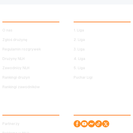
NOCNA LIGA HALOWA
ROZGRYWKI NLH
O nas
1. Liga
Zgłoś drużynę
2. Liga
Regulamin rozgrywek
3. Liga
Drużyny NLH
4. Liga
Zawodnicy NLH
5. Liga
Rankingi drużyn
Puchar Ligi
Rankingi zawodników
SERWIS
ODWIEDŹ NAS!
Partnerzy