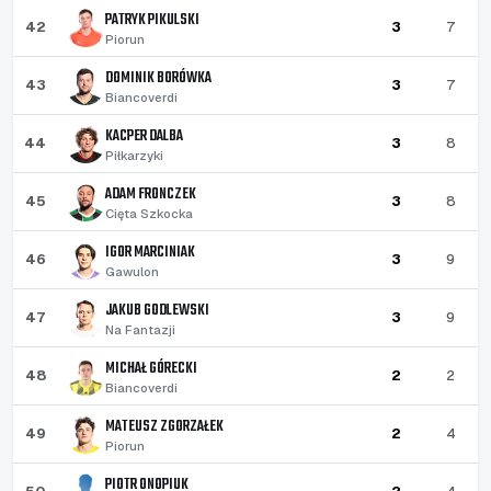
PATRYK PIKULSKI
42
3
7
Piorun
DOMINIK BORÓWKA
43
3
7
Biancoverdi
KACPER DALBA
44
3
8
Piłkarzyki
ADAM FRONCZEK
45
3
8
Cięta Szkocka
IGOR MARCINIAK
46
3
9
Gawulon
JAKUB GODLEWSKI
47
3
9
Na Fantazji
MICHAŁ GÓRECKI
48
2
2
Biancoverdi
MATEUSZ ZGORZAŁEK
49
2
4
Piorun
PIOTR ONOPIUK