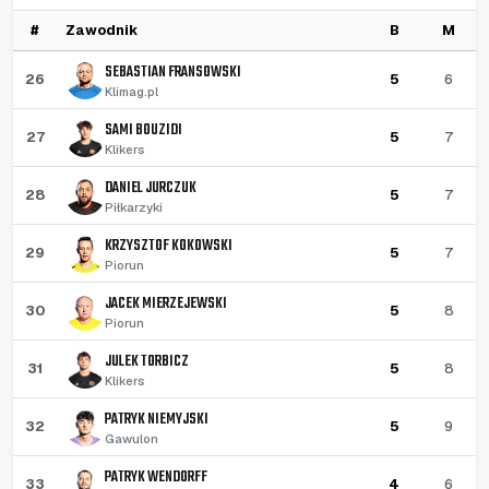
#
Zawodnik
B
M
SEBASTIAN FRANSOWSKI
26
5
6
Klimag.pl
SAMI BOUZIDI
27
5
7
Klikers
DANIEL JURCZUK
28
5
7
Piłkarzyki
KRZYSZTOF KOKOWSKI
29
5
7
Piorun
JACEK MIERZEJEWSKI
30
5
8
Piorun
JULEK TORBICZ
31
5
8
Klikers
PATRYK NIEMYJSKI
32
5
9
Gawulon
PATRYK WENDORFF
33
4
6