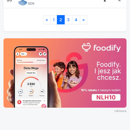
50
2
4
SDK
«
1
2
3
4
»
reklama