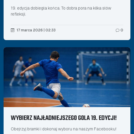
19. edycja dobiegła końca. To dobra pora na kilka słów
refleksji.
17 marca 2026 | 02:33
0
WYBIERZ NAJŁADNIEJSZEGO GOLA 19. EDYCJI!
Obejrzyj bramki i dokonaj wyboru na naszym Facebooku!