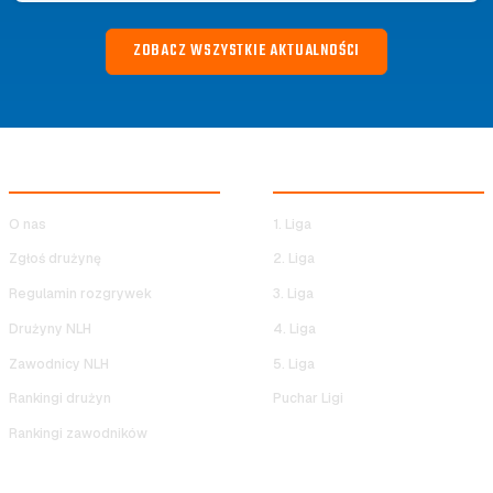
ZOBACZ WSZYSTKIE AKTUALNOŚCI
NOCNA LIGA HALOWA
ROZGRYWKI NLH
O nas
1. Liga
Zgłoś drużynę
2. Liga
Regulamin rozgrywek
3. Liga
Drużyny NLH
4. Liga
Zawodnicy NLH
5. Liga
Rankingi drużyn
Puchar Ligi
Rankingi zawodników