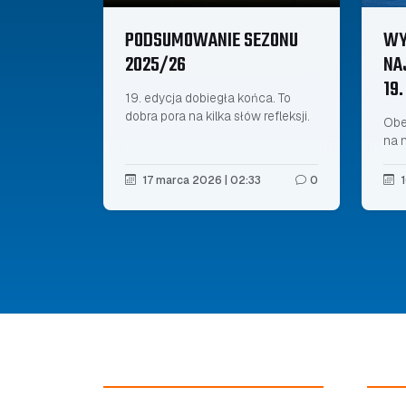
PODSUMOWANIE SEZONU
WY
2025/26
NA
19.
19. edycja dobiegła końca. To
dobra pora na kilka słów refleksji.
Obe
na 
17 marca 2026 | 02:33
0
1
NOCNA LIGA HALOWA
ROZG