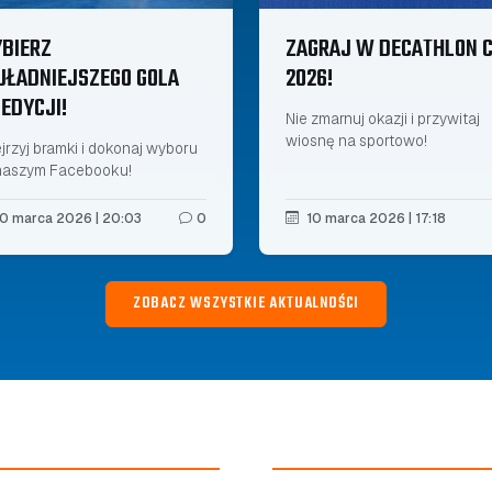
BIERZ
ZAGRAJ W DECATHLON 
JŁADNIEJSZEGO GOLA
2026!
 EDYCJI!
Nie zmarnuj okazji i przywitaj
wiosnę na sportowo!
jrzyj bramki i dokonaj wyboru
naszym Facebooku!
0 marca 2026 | 20:03
0
10 marca 2026 | 17:18
ZOBACZ WSZYSTKIE AKTUALNOŚCI
RYWKI NLH
SERWIS