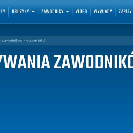
WSY
DRUŻYNY
ZAWODNICY
VIDEO
WYWIADY
ZAPISY
a zawodników - ważne info!
SYWANIA ZAWODNIK