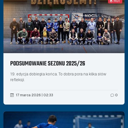
HOT
PODSUMOWANIE SEZONU 2025/26
19. edycja dobiegła końca. To dobra pora na kilka słów
refleksji.
17 marca 2026 | 02:33
0