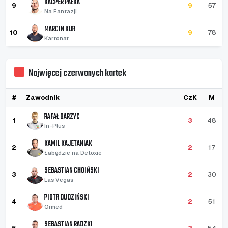
KACPER PAŁKA
9
9
57
Na Fantazji
MARCIN KUR
10
9
78
Kartonat
Najwięcej czerwonych kartek
#
Zawodnik
CzK
M
RAFAŁ BARZYC
1
3
48
In-Plus
KAMIL KAJETANIAK
2
2
17
Łabędzie na Detoxie
SEBASTIAN CHOIŃSKI
3
2
30
Las Vegas
PIOTR DUDZIŃSKI
4
2
51
Ormed
SEBASTIAN RADZKI