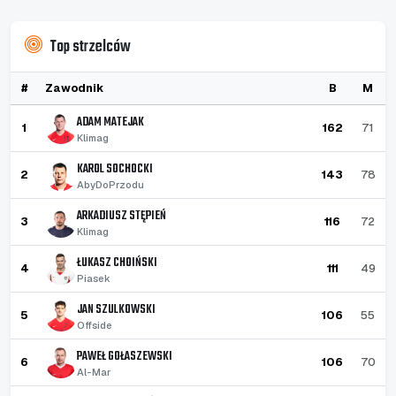
Top strzelców
#
Zawodnik
B
M
ADAM MATEJAK
1
162
71
Klimag
KAROL SOCHOCKI
2
143
78
AbyDoPrzodu
ARKADIUSZ STĘPIEŃ
3
116
72
Klimag
ŁUKASZ CHOIŃSKI
4
111
49
Piasek
JAN SZULKOWSKI
5
106
55
Offside
PAWEŁ GOŁASZEWSKI
6
106
70
Al-Mar