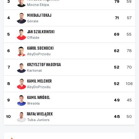
3
79
59
Mocna Ekipa
MIKOŁAJ TOKAJ
4
71
57
Górale
JAN SZULKOWSKI
5
69
55
Offside
KAROL SOCHOCKI
6
62
78
AbyDoPrzodu
KRZYSZTOF WŁODYGA
7
52
70
Kartonat
KAMIL MELCHER
8
52
106
AbyDoPrzodu
KAMIL WRÓBEL
9
49
45
Wesoła
RAFAŁ WIELĄDEK
10
48
50
Tuba Juniors