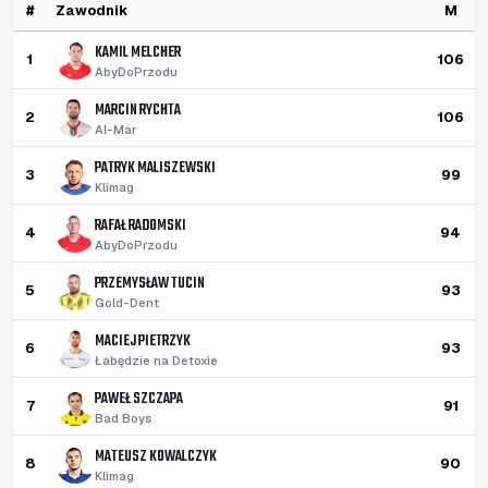
#
Zawodnik
M
KAMIL MELCHER
1
106
AbyDoPrzodu
MARCIN RYCHTA
2
106
Al-Mar
PATRYK MALISZEWSKI
3
99
Klimag
RAFAŁ RADOMSKI
4
94
AbyDoPrzodu
PRZEMYSŁAW TUCIN
5
93
Gold-Dent
MACIEJ PIETRZYK
6
93
Łabędzie na Detoxie
PAWEŁ SZCZAPA
7
91
Bad Boys
MATEUSZ KOWALCZYK
8
90
Klimag