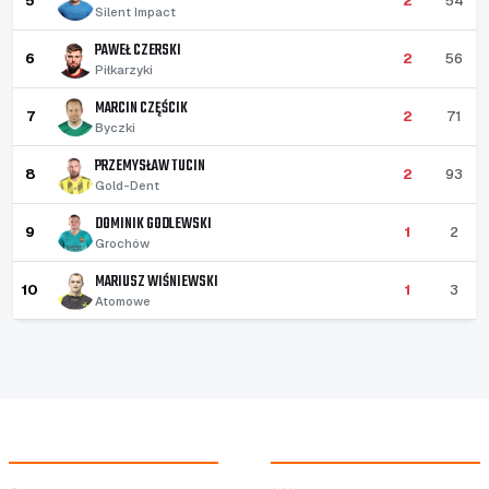
5
2
54
Silent Impact
PAWEŁ CZERSKI
6
2
56
Piłkarzyki
MARCIN CZĘŚCIK
7
2
71
Byczki
PRZEMYSŁAW TUCIN
8
2
93
Gold-Dent
DOMINIK GODLEWSKI
9
1
2
Grochów
MARIUSZ WIŚNIEWSKI
10
1
3
Atomowe
NOCNA LIGA HALOWA
ROZGRYWKI NLH