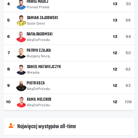
PAWEŁ MADEJ
4
13
30
Ponad Promil
DAMIAN ZAJDOWSKI
5
13
59
Gold-Dent
RAFAŁ RADOMSKI
6
13
94
AbyDoPrzodu
PATRYK CZAJKA
7
12
50
Burgery Nocą
DANIEL MATWIEJCZYK
8
12
62
Wesoła
PIOTR KOZA
9
12
63
AbyDoPrzodu
KAMIL MELCHER
10
12
106
AbyDoPrzodu
Najwięcej występów all-time