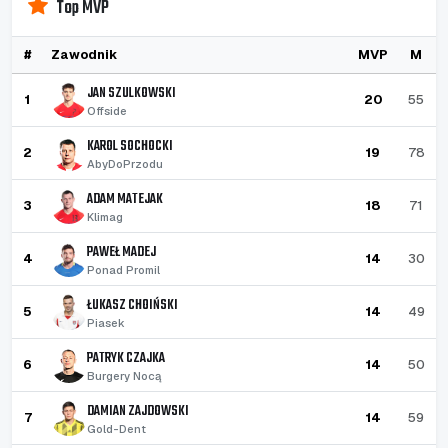
Top MVP
#
Zawodnik
MVP
M
JAN SZULKOWSKI
1
20
55
Offside
KAROL SOCHOCKI
2
19
78
AbyDoPrzodu
ADAM MATEJAK
3
18
71
Klimag
PAWEŁ MADEJ
4
14
30
Ponad Promil
ŁUKASZ CHOIŃSKI
5
14
49
Piasek
PATRYK CZAJKA
6
14
50
Burgery Nocą
DAMIAN ZAJDOWSKI
7
14
59
Gold-Dent