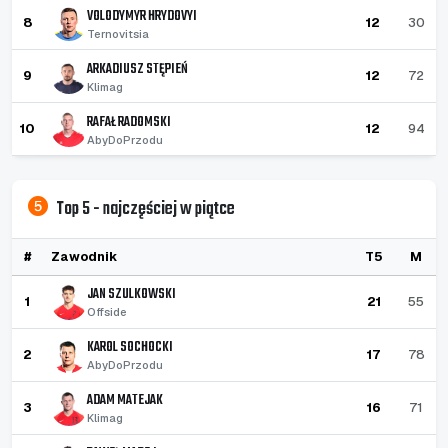
VOLODYMYR HRYDOVYI
8
12
30
Ternovitsia
ARKADIUSZ STĘPIEŃ
9
12
72
Klimag
RAFAŁ RADOMSKI
10
12
94
AbyDoPrzodu
Top 5 - najczęściej w piątce
#
Zawodnik
T5
M
JAN SZULKOWSKI
1
21
55
Offside
KAROL SOCHOCKI
2
17
78
AbyDoPrzodu
ADAM MATEJAK
3
16
71
Klimag