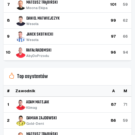
MATEUSZ TRĄBIŃSKI
7
101
59
Mocna Ekipa
DANIEL MATWIEJCZYK
8
99
62
Wesoła
JANEK SKOTNICKI
9
97
66
Wesoła
RAFAŁ RADOMSKI
10
96
94
AbyDoPrzodu
Top asystentów
#
Zawodnik
A
M
ADAM MATEJAK
1
87
71
Klimag
DAMIAN ZAJDOWSKI
2
86
59
Gold-Dent
MATEUSZ TRĄBIŃSKI