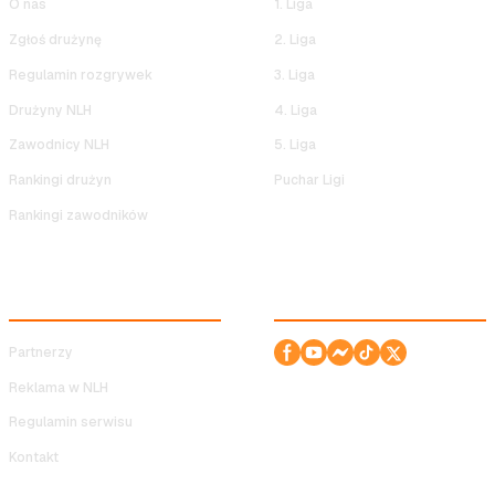
O nas
1. Liga
Zgłoś drużynę
2. Liga
Regulamin rozgrywek
3. Liga
Drużyny NLH
4. Liga
Zawodnicy NLH
5. Liga
Rankingi drużyn
Puchar Ligi
Rankingi zawodników
SERWIS
ODWIEDŹ NAS!
Partnerzy
Reklama w NLH
Regulamin serwisu
Kontakt