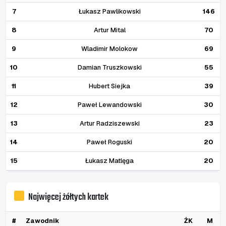
7
Łukasz Pawlikowski
146
8
Artur Mital
70
9
Wladimir Molokow
69
10
Damian Truszkowski
55
11
Hubert Siejka
39
12
Paweł Lewandowski
30
13
Artur Radziszewski
23
14
Paweł Roguski
20
15
Łukasz Matlęga
20
Najwięcej żółtych kartek
#
Zawodnik
ŻK
M