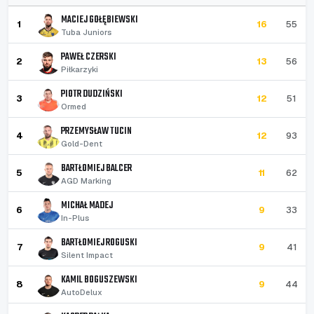
MACIEJ GOŁĘBIEWSKI
1
16
55
Tuba Juniors
PAWEŁ CZERSKI
2
13
56
Piłkarzyki
PIOTR DUDZIŃSKI
3
12
51
Ormed
PRZEMYSŁAW TUCIN
4
12
93
Gold-Dent
BARTŁOMIEJ BALCER
5
11
62
AGD Marking
MICHAŁ MADEJ
6
9
33
In-Plus
BARTŁOMIEJ ROGUSKI
7
9
41
Silent Impact
KAMIL BOGUSZEWSKI
8
9
44
AutoDelux