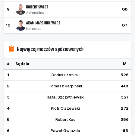
ROBERT ŚWIST
9
88
Adrenalina
ADAM MARCINKIEWICZ
10
87
Kartonat
Najwięcej meczów sędziowanych
#
Sędzia
M
1
Dariusz Łazicki
526
2
Tomasz Karpiński
401
3
Rafał Szczytniewski
357
4
Piotr Olszewski
272
5
Robert Koc
256
6
Paweł Gwiazda
165