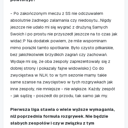
- Po zakończonym meczu z SS nie odczuwałem
absolutnie żadnego załamania czy niedosytu...Nigdy
jeszcze nie udało mi się wygrać z drużyną Samych
Swoich i po prostu nie przyszedł jeszcze na to czas jak
widać:P Na dodatek powiem, że mile wspominam
mimo porażki tamto spotkanie. Było czysto piłkarskie,
bez jakichkolwiek brzydkich zagrań czy zachowań.
Wydaje mi się, że oba zespoły zaprezentowały się z
dobrej strony i pokazały fajne widowisko;) Co do
zwycięstwa w NLH, to w tym sezonie mamy takie
same szanse na zwycięstwo w tych rozgrywkach jak
inne zespoły, nie mniejsze - nie większe. Każdy zespół
- jak sądzę - poszedł do przodu, tak samo jak my.
Pierwsza liga stawia o wiele wyższe wymagania,
niż poprzednia formuła rozgrywek. Nie będzie
słabych zespołów i czy w związku z tym