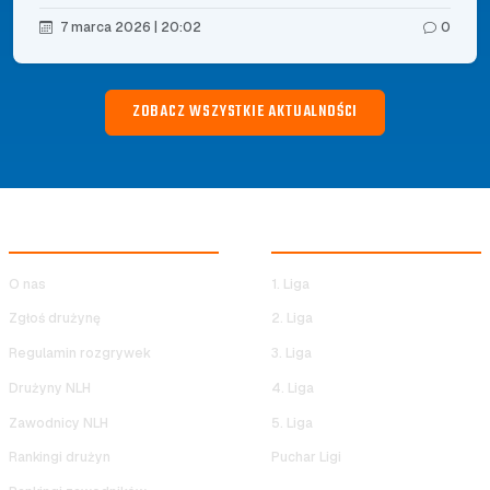
7 marca 2026 | 20:02
0
ZOBACZ WSZYSTKIE AKTUALNOŚCI
NOCNA LIGA HALOWA
ROZGRYWKI NLH
O nas
1. Liga
Zgłoś drużynę
2. Liga
Regulamin rozgrywek
3. Liga
Drużyny NLH
4. Liga
Zawodnicy NLH
5. Liga
Rankingi drużyn
Puchar Ligi