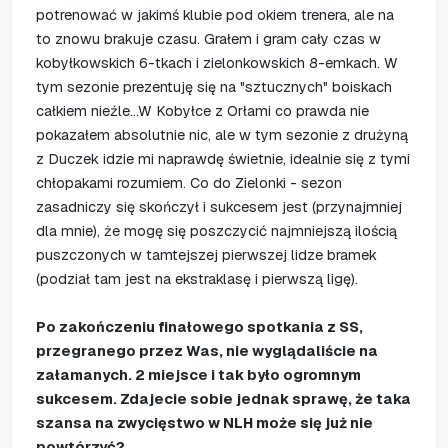
potrenować w jakimś klubie pod okiem trenera, ale na
to znowu brakuje czasu. Grałem i gram cały czas w
kobyłkowskich 6-tkach i zielonkowskich 8-emkach. W
tym sezonie prezentuję się na "sztucznych" boiskach
całkiem nieźle...W Kobyłce z Orłami co prawda nie
pokazałem absolutnie nic, ale w tym sezonie z drużyną
z Duczek idzie mi naprawdę świetnie, idealnie się z tymi
chłopakami rozumiem. Co do Zielonki - sezon
zasadniczy się skończył i sukcesem jest (przynajmniej
dla mnie), że mogę się poszczycić najmniejszą ilością
puszczonych w tamtejszej pierwszej lidze bramek
(podział tam jest na ekstraklasę i pierwszą ligę).
Po zakończeniu finałowego spotkania z SS,
przegranego przez Was, nie wyglądaliście na
załamanych. 2 miejsce i tak było ogromnym
sukcesem. Zdajecie sobie jednak sprawę, że taka
szansa na zwycięstwo w NLH może się już nie
powtórzyć?