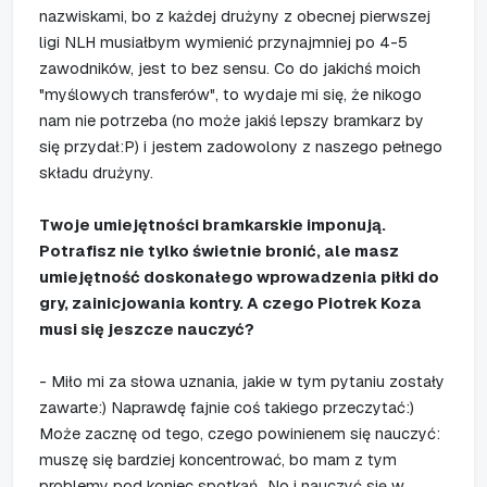
nazwiskami, bo z każdej drużyny z obecnej pierwszej
ligi NLH musiałbym wymienić przynajmniej po 4-5
zawodników, jest to bez sensu. Co do jakichś moich
"myślowych transferów", to wydaje mi się, że nikogo
nam nie potrzeba (no może jakiś lepszy bramkarz by
się przydał:P) i jestem zadowolony z naszego pełnego
składu drużyny.
Twoje umiejętności bramkarskie imponują.
Potrafisz nie tylko świetnie bronić, ale masz
umiejętność doskonałego wprowadzenia piłki do
gry, zainicjowania kontry. A czego Piotrek Koza
musi się jeszcze nauczyć?
- Miło mi za słowa uznania, jakie w tym pytaniu zostały
zawarte:) Naprawdę fajnie coś takiego przeczytać:)
Może zacznę od tego, czego powinienem się nauczyć:
muszę się bardziej koncentrować, bo mam z tym
problemy pod koniec spotkań...No i nauczyć się w